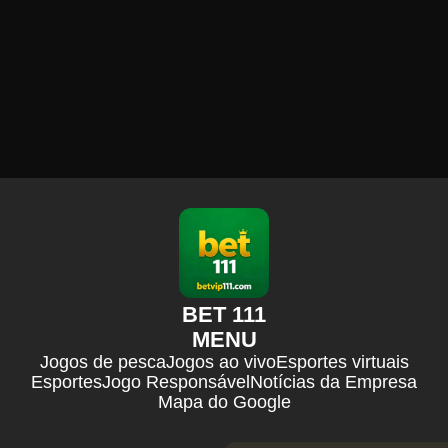
BET 111
MENU
Jogos de pesca
Jogos ao vivo
Esportes virtuais
Esportes
Jogo Responsável
Notícias da Empresa
Mapa do Google