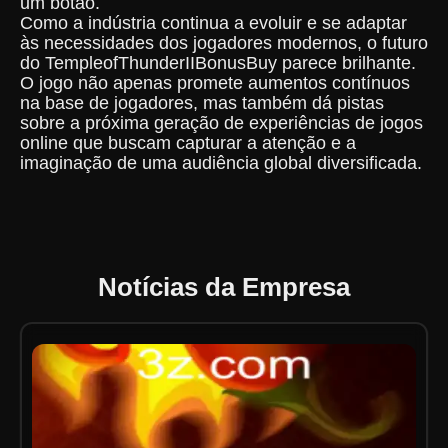
um botão.
Como a indústria continua a evoluir e se adaptar
às necessidades dos jogadores modernos, o futuro
do TempleofThunderIIBonusBuy parece brilhante.
O jogo não apenas promete aumentos contínuos
na base de jogadores, mas também dá pistas
sobre a próxima geração de experiências de jogos
online que buscam capturar a atenção e a
imaginação de uma audiência global diversificada.
Notícias da Empresa