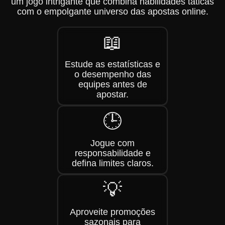
um jogo intrigante que combina habilidades táticas
com o empolgante universo das apostas online.
📖
Estude as estatísticas e
o desempenho das
equipes antes de
apostar.
🕒
Jogue com
responsabilidade e
defina limites claros.
💡
Aproveite promoções
sazonais para