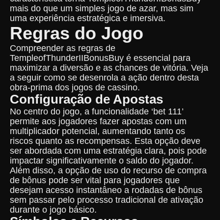
mais do que um simples jogo de azar, mas sim
uma experiência estratégica e imersiva.
Regras do Jogo
Compreender as regras de
TempleofThunderIIBonusBuy é essencial para
maximizar a diversão e as chances de vitória. Veja
a seguir como se desenrola a ação dentro desta
obra-prima dos jogos de cassino.
Configuração de Apostas
No centro do jogo, a funcionalidade ‘bet 111’
permite aos jogadores fazer apostas com um
multiplicador potencial, aumentando tanto os
riscos quanto as recompensas. Esta opção deve
ser abordada com uma estratégia clara, pois pode
impactar significativamente o saldo do jogador.
Além disso, a opção de uso do recurso de compra
de bônus pode ser vital para jogadores que
desejam acesso instantâneo a rodadas de bônus
sem passar pelo processo tradicional de ativação
durante o jogo básico.