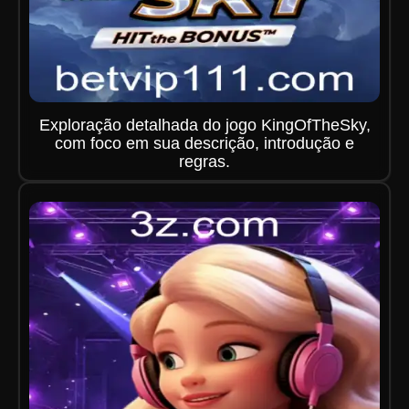
Exploração detalhada do jogo KingOfTheSky,
com foco em sua descrição, introdução e
regras.