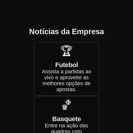
Notícias da Empresa
🏆
Futebol
Assista a partidas ao
vivo e aproveite as
melhores opções de
apostas.
🏀
Basquete
Entre na ação das
quadras com