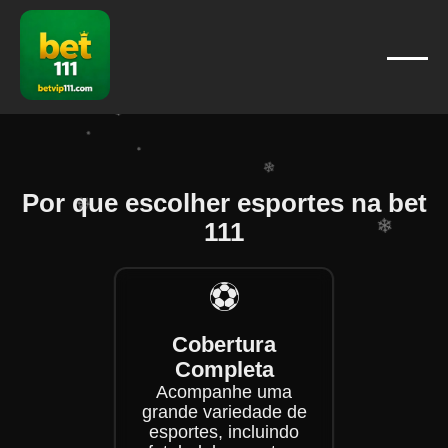
❄
❄
❄
❄
❄
❄
❄
❄
Por que escolher esportes na bet
❄
❄
111
❄
❄
⚽
❄
Cobertura
Completa
Acompanhe uma
grande variedade de
esportes, incluindo