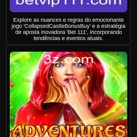
Explore as nuances e regras do emocionante
jogo 'CollapsedCastleBonusBuy' e a estratégia
de aposta inovadora 'Bet 111', incorporando
tendências e eventos atuais.