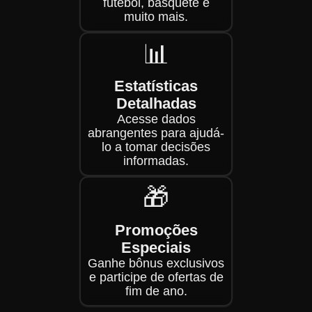
futebol, basquete e
muito mais.
📊
Estatísticas
Detalhadas
Acesse dados
abrangentes para ajudá-
lo a tomar decisões
informadas.
🎁
Promoções
Especiais
Ganhe bônus exclusivos
e participe de ofertas de
fim de ano.