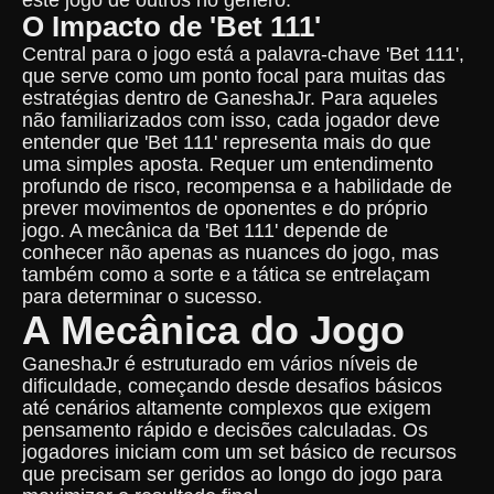
este jogo de outros no gênero.
O Impacto de 'Bet 111'
Central para o jogo está a palavra-chave 'Bet 111',
que serve como um ponto focal para muitas das
estratégias dentro de GaneshaJr. Para aqueles
não familiarizados com isso, cada jogador deve
entender que 'Bet 111' representa mais do que
uma simples aposta. Requer um entendimento
profundo de risco, recompensa e a habilidade de
prever movimentos de oponentes e do próprio
jogo. A mecânica da 'Bet 111' depende de
conhecer não apenas as nuances do jogo, mas
também como a sorte e a tática se entrelaçam
para determinar o sucesso.
A Mecânica do Jogo
GaneshaJr é estruturado em vários níveis de
dificuldade, começando desde desafios básicos
até cenários altamente complexos que exigem
pensamento rápido e decisões calculadas. Os
jogadores iniciam com um set básico de recursos
que precisam ser geridos ao longo do jogo para