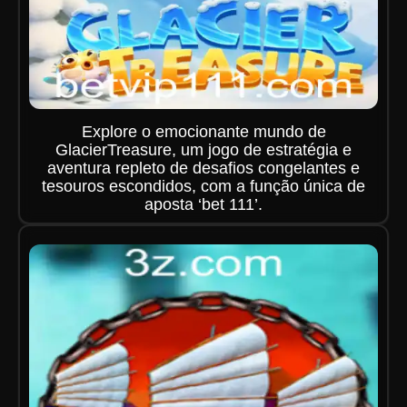
Explore o emocionante mundo de
GlacierTreasure, um jogo de estratégia e
aventura repleto de desafios congelantes e
tesouros escondidos, com a função única de
aposta ‘bet 111’.