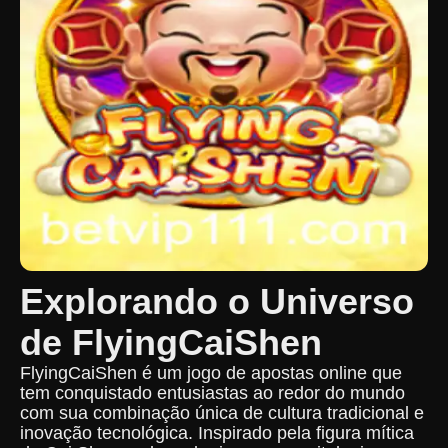
Explorando o Universo
de FlyingCaiShen
FlyingCaiShen é um jogo de apostas online que
tem conquistado entusiastas ao redor do mundo
com sua combinação única de cultura tradicional e
inovação tecnológica. Inspirado pela figura mítica