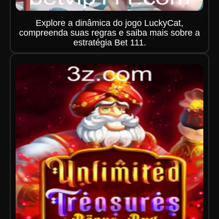
Explore a dinâmica do jogo LuckyCat,
compreenda suas regras e saiba mais sobre a
estratégia Bet 111.