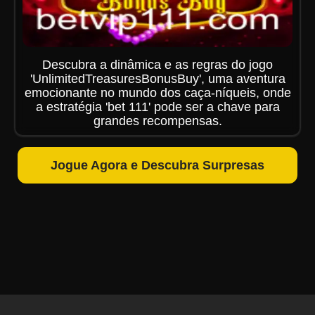
Descubra a dinâmica e as regras do jogo
'UnlimitedTreasuresBonusBuy', uma aventura
emocionante no mundo dos caça-níqueis, onde
a estratégia 'bet 111' pode ser a chave para
grandes recompensas.
Jogue Agora e Descubra Surpresas