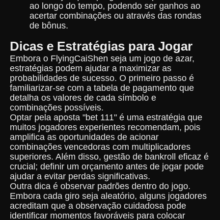
ao longo do tempo, podendo ser ganhos ao
acertar combinações ou através das rondas
de bônus.
Dicas e Estratégias para Jogar
Embora o FlyingCaiShen seja um jogo de azar,
estratégias podem ajudar a maximizar as
probabilidades de sucesso. O primeiro passo é
familiarizar-se com a tabela de pagamento que
detalha os valores de cada símbolo e
combinações possíveis.
Optar pela aposta "bet 111" é uma estratégia que
muitos jogadores experientes recomendam, pois
amplifica as oportunidades de acionar
combinações vencedoras com multiplicadores
superiores. Além disso, gestão de bankroll eficaz é
crucial; definir um orçamento antes de jogar pode
ajudar a evitar perdas significativas.
Outra dica é observar padrões dentro do jogo.
Embora cada giro seja aleatório, alguns jogadores
acreditam que a observação cuidadosa pode
identificar momentos favoráveis para colocar