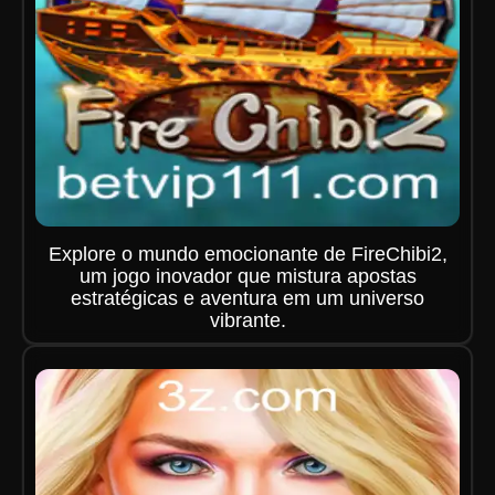
Explore o mundo emocionante de FireChibi2,
um jogo inovador que mistura apostas
estratégicas e aventura em um universo
vibrante.