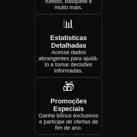
futebol, basquete e
muito mais.
📊
Estatísticas
Detalhadas
Acesse dados
abrangentes para ajudá-
lo a tomar decisões
informadas.
🎁
Promoções
Especiais
Ganhe bônus exclusivos
e participe de ofertas de
fim de ano.