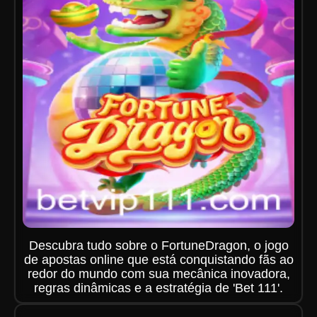
Descubra tudo sobre o FortuneDragon, o jogo
de apostas online que está conquistando fãs ao
redor do mundo com sua mecânica inovadora,
regras dinâmicas e a estratégia de 'Bet 111'.