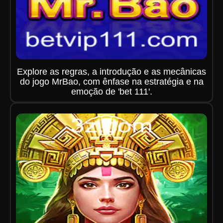
Explore as regras, a introdução e as mecânicas
do jogo MrBao, com ênfase na estratégia e na
emoção de 'bet 111'.