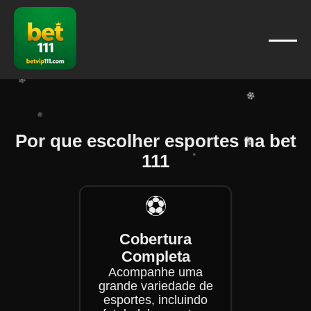
❄
❄
❄
❄
❄
❄
❄
❄
❄
Por que escolher esportes na bet
❄
111
❄
⚽
❄
❄
Cobertura
Completa
Acompanhe uma
grande variedade de
esportes, incluindo