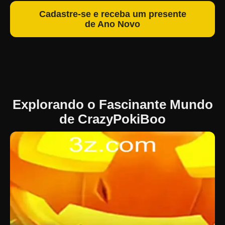
Cadastre-se e receba um presente
de Ano Novo
Explorando o Fascinante Mundo
de CrazyPokiBoo