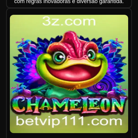
com regras inovadoras e diversão garantida.